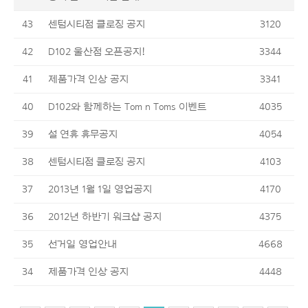
43
센텀시티점 클로징 공지
3120
42
D102 울산점 오픈공지!
3344
41
제품가격 인상 공지
3341
40
D102와 함께하는 Tom n Toms 이벤트
4035
39
설 연휴 휴무공지
4054
38
센텀시티점 클로징 공지
4103
37
2013년 1월 1일 영업공지
4170
36
2012년 하반기 워크샵 공지
4375
35
선거일 영업안내
4668
34
제품가격 인상 공지
4448