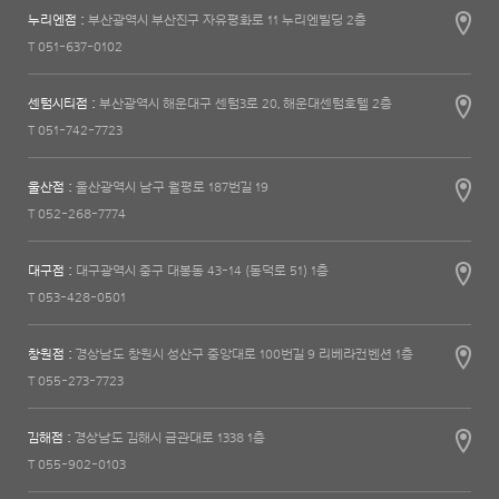
누리엔점 :
부산광역시 부산진구 자유평화로 11 누리엔빌딩 2층
T 051-637-0102
센텀시티점 :
부산광역시 해운대구 센텀3로 20, 해운대센텀호텔 2층
T 051-742-7723
울산점 :
울산광역시 남구 월평로 187번길 19
T 052-268-7774
대구점 :
대구광역시 중구 대봉동 43-14 (동덕로 51) 1층
T 053-428-0501
창원점 :
경상남도 창원시 성산구 중앙대로 100번길 9 리베라컨벤션 1층
T 055-273-7723
김해점 :
경상남도 김해시 금관대로 1338 1층
T 055-902-0103