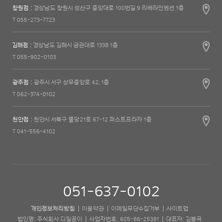
창원점 :
경상남도 창원시 성산구 중앙대로 100번길 9 리베라컨벤션 1층
T 055-273-7723
김해점 :
경상남도 김해시 금관대로 1338 1층
T 055-902-0103
광주점 :
광주시 서구 상무중앙로 42, 1층
T 062-374-0102
천안점 :
천안시 서북구 불당21로 67-12 퍼스트프라자 1층
T 041-556-4102
051-637-0102
개인정보처리방침
이용약관
이메일무단수집거부
사이트맵
법인명: 주식회사 디일공이
사업자번호: 605-86-25381
대표자: 김봉국