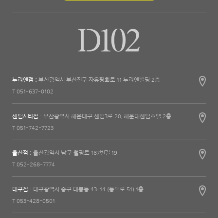
누리엔점 :
부산광역시 부산진구 자유평화로 11 누리엔빌딩 2층
T 051-637-0102
센텀시티점 :
부산광역시 해운대구 센텀3로 20, 해운대센텀호텔 2층
T 051-742-7723
울산점 :
울산광역시 남구 월평로 187번길 19
T 052-268-7774
대구점 :
대구광역시 중구 대봉동 43-14 (동덕로 51) 1층
T 053-428-0501