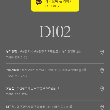
카카오톡 문의하기
ID : D102
누리엔점 :
부산광역시 부산진구 자유평화로 11 누리엔빌딩 2층
T 051-637-0102
센텀시티점 :
부산광역시 해운대구 센텀3로 20, 해운대센텀호텔 2층
T 051-742-7723
울산점 :
울산광역시 남구 월평로 187번길 19
T 052-268-7774
대구점 :
대구광역시 중구 대봉동 43-14 (동덕로 51) 1층