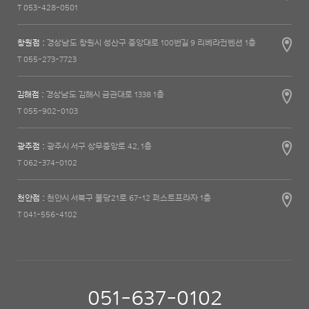
T 053-428-0501
창원점 :
경상남도 창원시 성산구 중앙대로 100번길 9 리베라컨벤션 1층
T 055-273-7723
김해점 :
경상남도 김해시 금관대로 1338 1층
T 055-902-0103
광주점 :
광주시 서구 상무중앙로 42, 1층
T 062-374-0102
천안점 :
천안시 서북구 불당21로 67-12 퍼스트프라자 1층
T 041-556-4102
051-637-0102