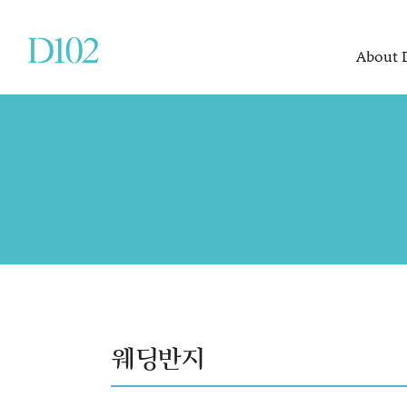
About 
About D102
Items
Board
About D102
Propose
Review
CEO Message
Couple Rings
FAQ
Perfect D102
Diamond Set
Process
Fashion Jewelry
Location
웨딩반지