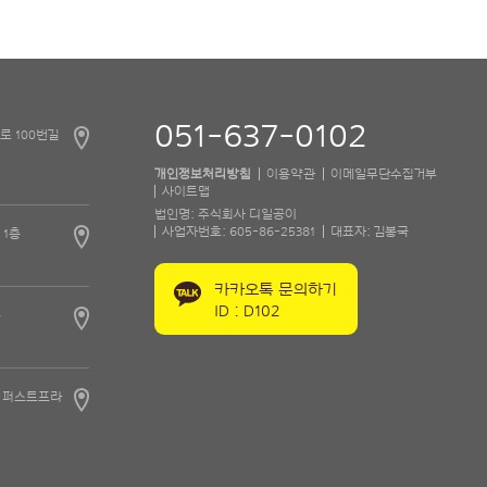
051-637-0102
로 100번길
개인정보처리방침
이용약관
이메일무단수집거부
사이트맵
법인명: 주식회사 디일공이
사업자번호: 605-86-25381
대표자: 김봉국
 1층
카카오톡 문의하기
ID : D102
층
2 퍼스트프라
예약
바로가기