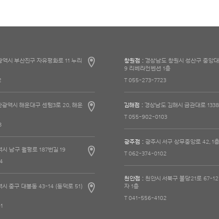
역시 부산진구 자유평화로 11 누리
창원점 :
경상남도 창원시 성산구 중앙대
9 리베라컨벤션 1층
2
T 055-273-7723
광역시 해운대구 센텀3로 20, 해운
김해점 :
경상남도 김해시 금관대로 1338
T 055-902-0103
3
광주점 :
광주시 서구 상무중앙로 42, 1
시 남구 월평로 187번길 19
T 062-374-0102
4
천안점 :
천안시 서북구 불당21로 67-1
 중구 대봉동 43-14 (동덕로 51)
자 1층
T 041-556-4102
1