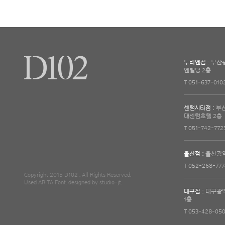
누리엔점 :
부산광
엔빌딩 2층
T 051-637-010
센텀시티점 :
부산
대센텀호텔 2층
T 051-742-772
울산점 :
울산광역
T 052-268-777
Copyright 2015 D102 . All Rights Reserved.
Used ARITA Font.
designed by studio-jt.
대구점 :
대구광역시
1층
T 053-428-050