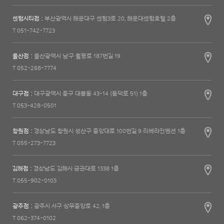
센텀시티점 :
부산광역시 해운대구 센텀3로 20, 해운대센텀호텔 2층
T 051-742-7723
울산점 :
울산광역시 남구 월평로 187번길 19
T 052-268-7774
대구점 :
대구광역시 중구 대봉동 43-14 (동덕로 51) 1층
T 053-428-0501
창원점 :
경상남도 창원시 성산구 중앙대로 100번길 9 리베라컨벤션 1층
T 055-273-7723
김해점 :
경상남도 김해시 금관대로 1338 1층
T 055-902-0103
광주점 :
광주시 서구 상무중앙로 42, 1층
T 062-374-0102