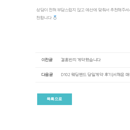
상담이 전혀 부담스럽지 않고 예산에 맞춰서 추천해주셔서
천합니다
이전글
결혼반지 계약했습니다
다음글
D102 웨딩밴드 당일계약 후기(서채윤 매
목록으로