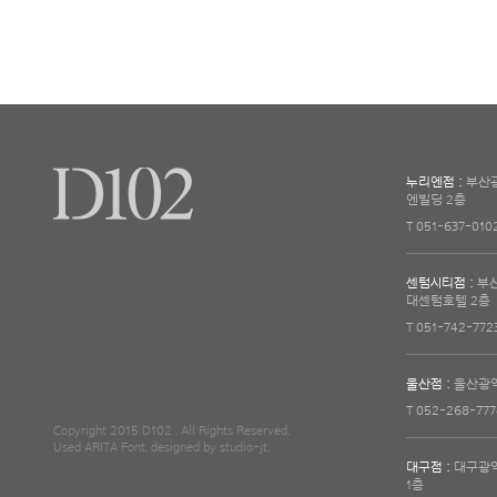
누리엔점 :
부산광
엔빌딩 2층
T 051-637-010
센텀시티점 :
부산
대센텀호텔 2층
T 051-742-772
울산점 :
울산광역
T 052-268-777
Copyright 2015 D102 . All Rights Reserved.
Used ARITA Font.
designed by studio-jt.
대구점 :
대구광역시
1층