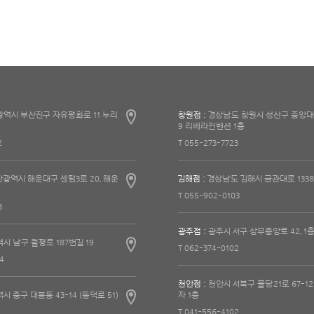
역시 부산진구 자유평화로 11 누리
창원점 :
경상남도 창원시 성산구 중앙대
9 리베라컨벤션 1층
2
T 055-273-7723
광역시 해운대구 센텀3로 20, 해운
김해점 :
경상남도 김해시 금관대로 1338
T 055-902-0103
3
광주점 :
광주시 서구 상무중앙로 42, 1
시 남구 월평로 187번길 19
T 062-374-0102
4
천안점 :
천안시 서북구 불당21로 67-1
 중구 대봉동 43-14 (동덕로 51)
자 1층
T 041-556-4102