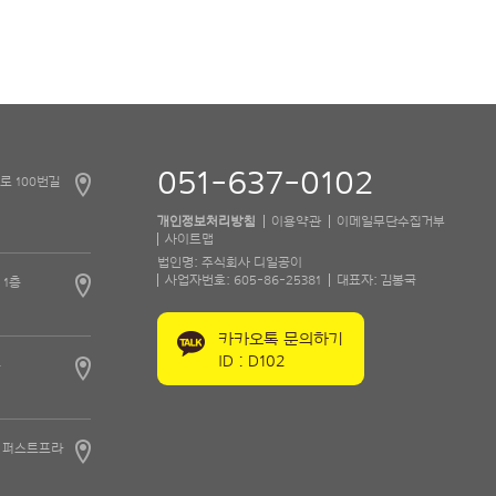
예약
바로가기
051-637-0102
로 100번길
개인정보처리방침
이용약관
이메일무단수집거부
사이트맵
법인명: 주식회사 디일공이
사업자번호: 605-86-25381
대표자: 김봉국
 1층
카카오톡 문의하기
ID : D102
층
2 퍼스트프라