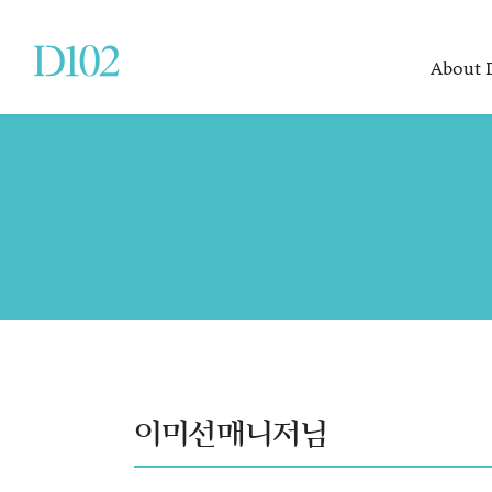
About 
About D102
Items
Board
About D102
Propose
Review
CEO Message
Couple Rings
FAQ
Perfect D102
Diamond Set
Process
Fashion Jewelry
Location
이미선매니저님