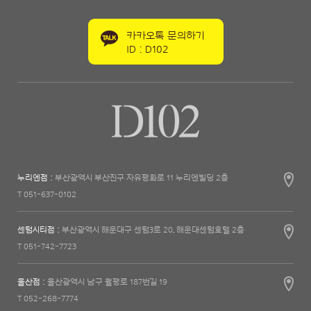
카카오톡 문의하기
ID : D102
누리엔점 :
부산광역시 부산진구 자유평화로 11 누리엔빌딩 2층
T 051-637-0102
센텀시티점 :
부산광역시 해운대구 센텀3로 20, 해운대센텀호텔 2층
T 051-742-7723
울산점 :
울산광역시 남구 월평로 187번길 19
T 052-268-7774