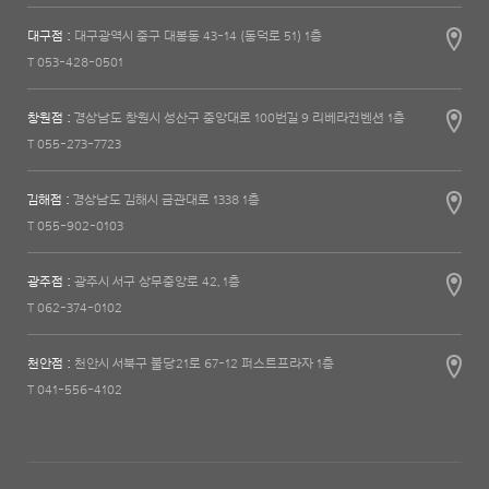
대구점 :
대구광역시 중구 대봉동 43-14 (동덕로 51) 1층
T 053-428-0501
창원점 :
경상남도 창원시 성산구 중앙대로 100번길 9 리베라컨벤션 1층
T 055-273-7723
김해점 :
경상남도 김해시 금관대로 1338 1층
T 055-902-0103
광주점 :
광주시 서구 상무중앙로 42, 1층
T 062-374-0102
천안점 :
천안시 서북구 불당21로 67-12 퍼스트프라자 1층
T 041-556-4102