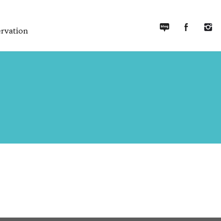
rvation