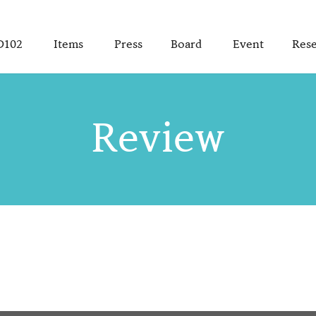
D102
Items
Press
Board
Event
Rese
Review