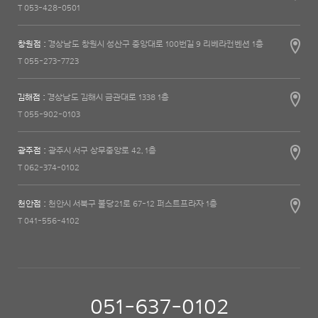
T 053-428-0501
창원점 :
경상남도 창원시 성산구 중앙대로 100번길 9 리베라컨벤션 1층
T 055-273-7723
김해점 :
경상남도 김해시 금관대로 1338 1층
T 055-902-0103
광주점 :
광주시 서구 상무중앙로 42, 1층
T 062-374-0102
천안점 :
천안시 서북구 불당21로 67-12 퍼스트프라자 1층
T 041-556-4102
051-637-0102