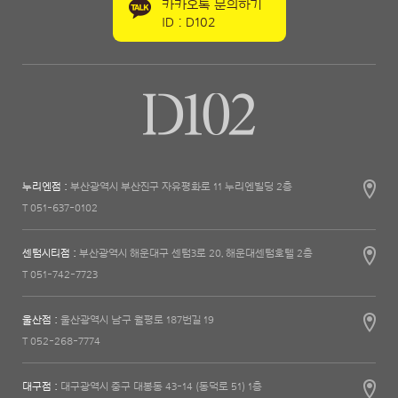
카카오톡 문의하기
ID : D102
누리엔점 :
부산광역시 부산진구 자유평화로 11 누리엔빌딩 2층
T 051-637-0102
센텀시티점 :
부산광역시 해운대구 센텀3로 20, 해운대센텀호텔 2층
T 051-742-7723
울산점 :
울산광역시 남구 월평로 187번길 19
T 052-268-7774
대구점 :
대구광역시 중구 대봉동 43-14 (동덕로 51) 1층